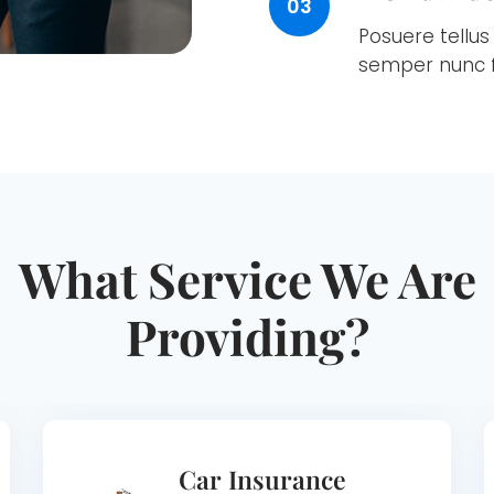
03
Posuere tellus 
semper nunc f
What Service We Are
Providing?
Car Insurance