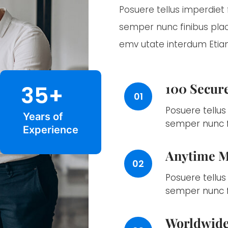
Posuere tellus imperdiet f
semper nunc finibus plac
emv utate interdum Eti
100 Secure
35+
01
Posuere tellus 
Years of
semper nunc f
Experience
Anytime M
02
Posuere tellus 
semper nunc f
Worldwide