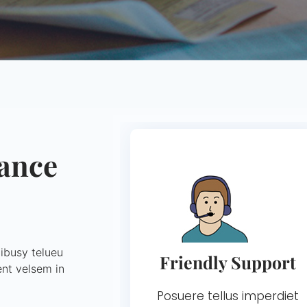
rance
cibusy telueu
Friendly Support
ent velsem in
Posuere tellus imperdiet